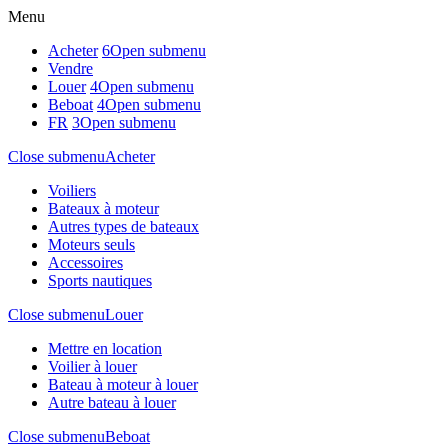
Menu
Acheter
6
Open submenu
Vendre
Louer
4
Open submenu
Beboat
4
Open submenu
FR
3
Open submenu
Close submenu
Acheter
Voiliers
Bateaux à moteur
Autres types de bateaux
Moteurs seuls
Accessoires
Sports nautiques
Close submenu
Louer
Mettre en location
Voilier à louer
Bateau à moteur à louer
Autre bateau à louer
Close submenu
Beboat