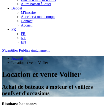
Autre bateau à louer
Beboat
M'inscrire
Accéder à mon compte
Contact
Accueil
FR
FR
NL
EN
S'identifier
Publiez gratuitement
Accueil
Location et vente Voilier
Location et vente Voilier
Achat de bateaux à moteur et voiliers
neufs et d'occasions
Résultats: 0 annonces