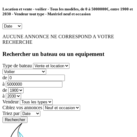
Location et vente - voilier - Tous les modèles, de 0 à 5000000€, entre 1900 et
2030 - Vendeur tout type - Matériel neuf et occasion
AUCUNE ANNONCE NE CORRESPOND A VOTRE
RECHERCHE
Rechercher un bateau ou un equipement
Type de bateau
de
à
de
à
Vendeur
Ciblez vos annonces
Triez par