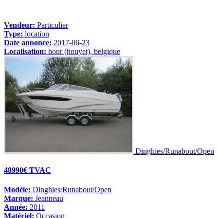
Vendeur:
Particulier
Type:
location
Date annonce:
2017-06-23
Localisation:
hour (houyet), belgique
Dinghies/Runabout/Open
48990€ TVAC
Modèle:
Dinghies/Runabout/Open
Marque:
Jeanneau
Année:
2011
Matériel:
Occasion