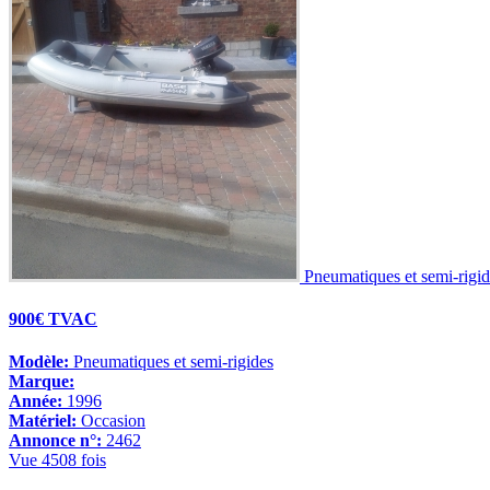
Pneumatiques et semi-rigid
900€ TVAC
Modèle:
Pneumatiques et semi-rigides
Marque:
Année:
1996
Matériel:
Occasion
Annonce n°:
2462
Vue 4508 fois