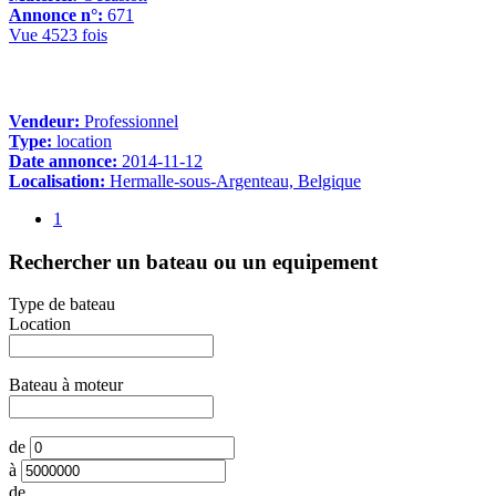
Annonce n°:
671
Vue 4523 fois
Vendeur:
Professionnel
Type:
location
Date annonce:
2014-11-12
Localisation:
Hermalle-sous-Argenteau, Belgique
1
Rechercher un bateau ou un equipement
Type de bateau
Location
Bateau à moteur
de
à
de