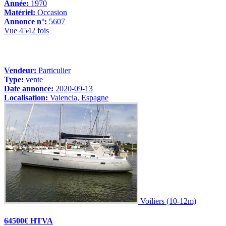
Année:
1970
Matériel:
Occasion
Annonce n°:
5607
Vue 4542 fois
Vendeur:
Particulier
Type:
vente
Date annonce:
2020-09-13
Localisation:
Valencia, Espagne
Voiliers (10-12m)
64500€ HTVA