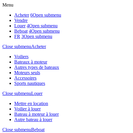
Menu
Acheter
6
Open submenu
Vendre
Louer
4
Open submenu
Beboat
4
Open submenu
FR
3
Open submenu
Close submenu
Acheter
Voiliers
Bateaux à moteur
Autres types de bateaux
Moteurs seuls
Accessoires
Sports nautiques
Close submenu
Louer
Mettre en location
Voilier à louer
Bateau à moteur à louer
Autre bateau à louer
Close submenu
Beboat