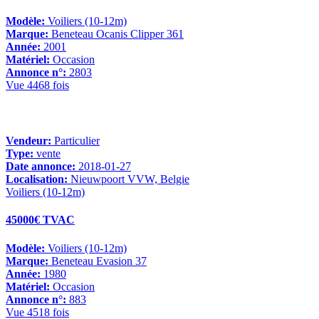
Modèle:
Voiliers (10-12m)
Marque:
Beneteau Ocanis Clipper 361
Année:
2001
Matériel:
Occasion
Annonce n°:
2803
Vue 4468 fois
Vendeur:
Particulier
Type:
vente
Date annonce:
2018-01-27
Localisation:
Nieuwpoort VVW, Belgie
Voiliers (10-12m)
45000€ TVAC
Modèle:
Voiliers (10-12m)
Marque:
Beneteau Evasion 37
Année:
1980
Matériel:
Occasion
Annonce n°:
883
Vue 4518 fois