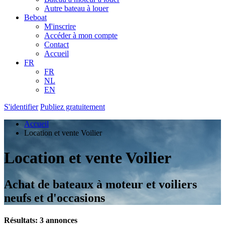
Autre bateau à louer
Beboat
M'inscrire
Accéder à mon compte
Contact
Accueil
FR
FR
NL
EN
S'identifier
Publiez gratuitement
Accueil
Location et vente Voilier
Location et vente Voilier
Achat de bateaux à moteur et voiliers
neufs et d'occasions
Résultats: 3 annonces