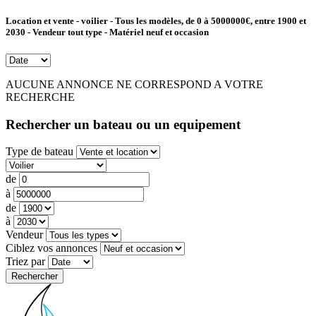
Location et vente - voilier - Tous les modèles, de 0 à 5000000€, entre 1900 et
2030 - Vendeur tout type - Matériel neuf et occasion
AUCUNE ANNONCE NE CORRESPOND A VOTRE
RECHERCHE
Rechercher un bateau ou un equipement
Type de bateau
de
à
de
à
Vendeur
Ciblez vos annonces
Triez par