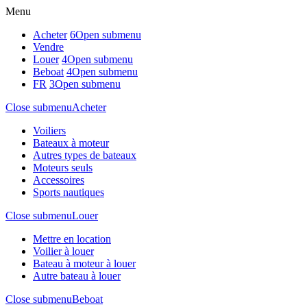
Menu
Acheter
6
Open submenu
Vendre
Louer
4
Open submenu
Beboat
4
Open submenu
FR
3
Open submenu
Close submenu
Acheter
Voiliers
Bateaux à moteur
Autres types de bateaux
Moteurs seuls
Accessoires
Sports nautiques
Close submenu
Louer
Mettre en location
Voilier à louer
Bateau à moteur à louer
Autre bateau à louer
Close submenu
Beboat