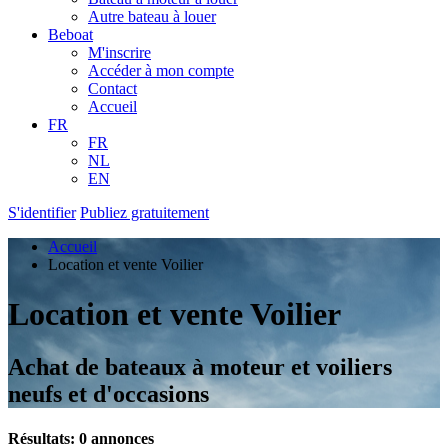
Autre bateau à louer
Beboat
M'inscrire
Accéder à mon compte
Contact
Accueil
FR
FR
NL
EN
S'identifier
Publiez gratuitement
Accueil
Location et vente Voilier
Location et vente Voilier
Achat de bateaux à moteur et voiliers
neufs et d'occasions
Résultats: 0 annonces