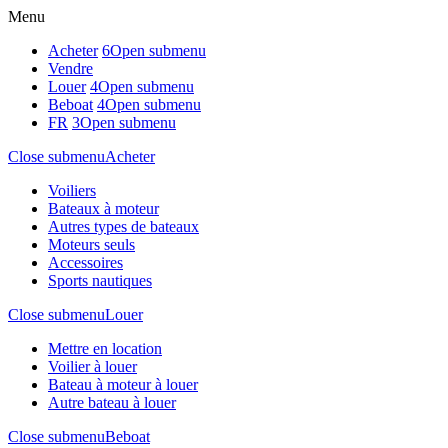
Menu
Acheter
6
Open submenu
Vendre
Louer
4
Open submenu
Beboat
4
Open submenu
FR
3
Open submenu
Close submenu
Acheter
Voiliers
Bateaux à moteur
Autres types de bateaux
Moteurs seuls
Accessoires
Sports nautiques
Close submenu
Louer
Mettre en location
Voilier à louer
Bateau à moteur à louer
Autre bateau à louer
Close submenu
Beboat