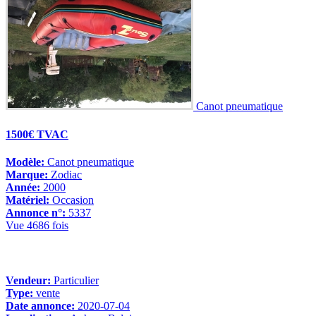
Canot pneumatique
1500€ TVAC
Modèle:
Canot pneumatique
Marque:
Zodiac
Année:
2000
Matériel:
Occasion
Annonce n°:
5337
Vue 4686 fois
Vendeur:
Particulier
Type:
vente
Date annonce:
2020-07-04