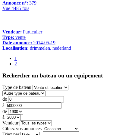
Annonce n°:
379
Vue 4485 fois
Vendeur:
Particulier
Type:
vente
Date annonce:
2014-05-19
Localisation:
drimmelen, nederland
1
2
Rechercher un bateau ou un equipement
Type de bateau
de
à
de
à
Vendeur
Ciblez vos annonces
Triez par