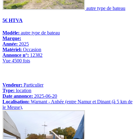
autre type de bateau
5€ HTVA
Modèle:
autre type de bateau
Marque:
Année:
2025
Matériel:
Occasion
Annonce n°:
12382
Vue 4500 fois
Vendeur:
Particulier
Type:
location
Date annonce:
2025-06-20
Localisation:
Warnant - Anhée (entre Namur et Dinant (à 5 km de
le Meuse),