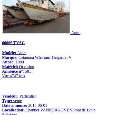
Autre
6000€ TVAC
Modèle:
Autre
Marque:
Catamara Wharram Tangaroa IV
Année:
1989
Matériel:
Occasion
Annonce n°:
581
Vue 4747 fois
Vendeur:
Particulier
Type:
vente
Date annonce:
2015-06-01
Localisation:
Chantier VANKERKOVEN Pont de Loup ,
Belgique