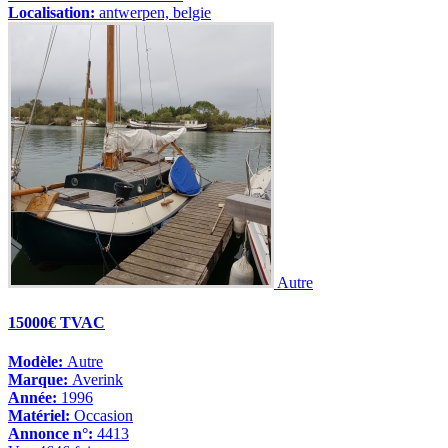
Localisation:
antwerpen, belgie
Autre
15000€ TVAC
Modèle:
Autre
Marque:
Averink
Année:
1996
Matériel:
Occasion
Annonce n°:
4413