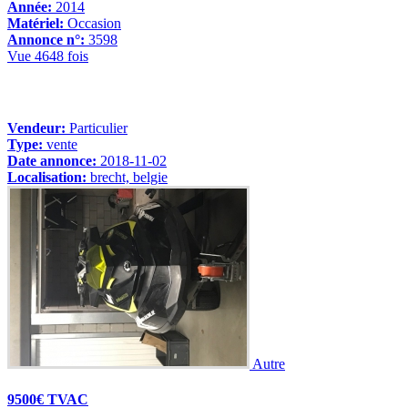
Année:
2014
Matériel:
Occasion
Annonce n°:
3598
Vue 4648 fois
Vendeur:
Particulier
Type:
vente
Date annonce:
2018-11-02
Localisation:
brecht, belgie
Autre
9500€ TVAC