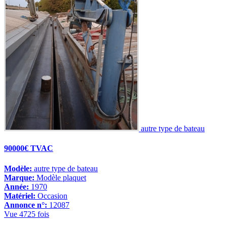
autre type de bateau
90000€ TVAC
Modèle:
autre type de bateau
Marque:
Modèle plaquet
Année:
1970
Matériel:
Occasion
Annonce n°:
12087
Vue 4725 fois