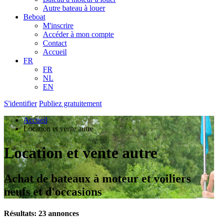
Autre bateau à louer
Beboat
M'inscrire
Accéder à mon compte
Contact
Accueil
FR
FR
NL
EN
S'identifier
Publiez gratuitement
Accueil
Location et vente autre
Location et vente autre
Achat de bateaux à moteur et voiliers
neufs et d'occasions
Résultats: 23 annonces