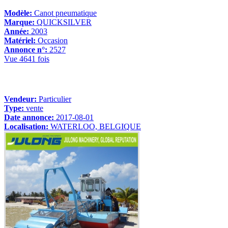
Modèle:
Canot pneumatique
Marque:
QUICKSILVER
Année:
2003
Matériel:
Occasion
Annonce n°:
2527
Vue 4641 fois
Vendeur:
Particulier
Type:
vente
Date annonce:
2017-08-01
Localisation:
WATERLOO, BELGIQUE