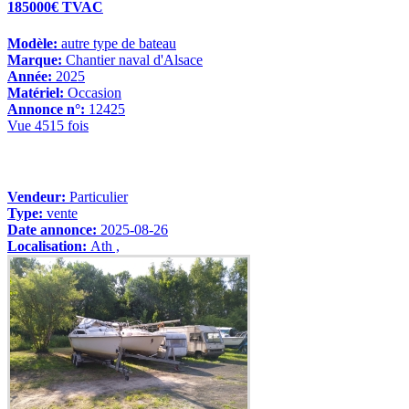
185000€ TVAC
Modèle:
autre type de bateau
Marque:
Chantier naval d'Alsace
Année:
2025
Matériel:
Occasion
Annonce n°:
12425
Vue 4515 fois
Vendeur:
Particulier
Type:
vente
Date annonce:
2025-08-26
Localisation:
Ath ,