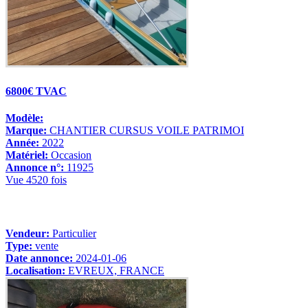
6800€ TVAC
Modèle:
Marque:
CHANTIER CURSUS VOILE PATRIMOI
Année:
2022
Matériel:
Occasion
Annonce n°:
11925
Vue 4520 fois
Vendeur:
Particulier
Type:
vente
Date annonce:
2024-01-06
Localisation:
EVREUX, FRANCE