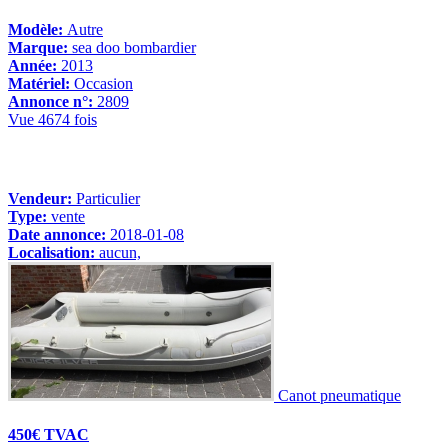
Modèle:
Autre
Marque:
sea doo bombardier
Année:
2013
Matériel:
Occasion
Annonce n°:
2809
Vue 4674 fois
Vendeur:
Particulier
Type:
vente
Date annonce:
2018-01-08
Localisation:
aucun,
Canot pneumatique
450€ TVAC