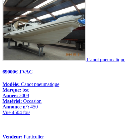
Canot pneumatique
69000€ TVAC
Modèle:
Canot pneumatique
Marque:
bsc
Année:
2009
Matériel:
Occasion
Annonce n°:
450
Vue 4504 fois
Vendeur:
Particulier