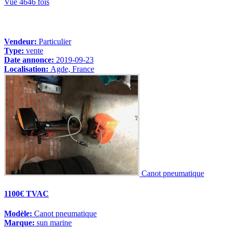
Vue 4646 fois
Vendeur:
Particulier
Type:
vente
Date annonce:
2019-09-23
Localisation:
Agde, France
Canot pneumatique
1100€ TVAC
Modèle:
Canot pneumatique
Marque:
sun marine