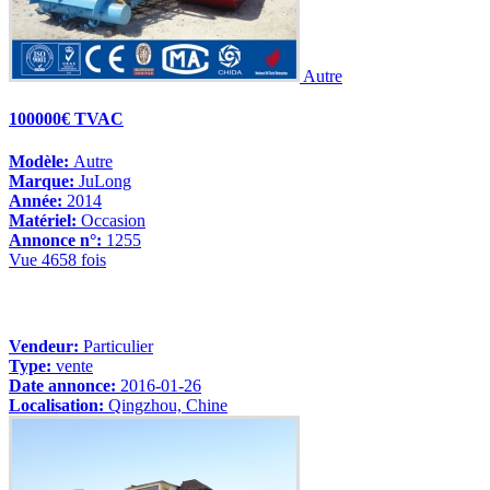
Autre
100000€ TVAC
Modèle:
Autre
Marque:
JuLong
Année:
2014
Matériel:
Occasion
Annonce n°:
1255
Vue 4658 fois
Vendeur:
Particulier
Type:
vente
Date annonce:
2016-01-26
Localisation:
Qingzhou, Chine