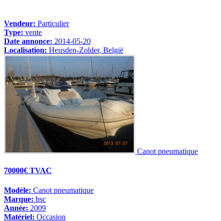
Vendeur:
Particulier
Type:
vente
Date annonce:
2014-05-20
Localisation:
Heusden-Zolder, België
Canot pneumatique
70000€ TVAC
Modèle:
Canot pneumatique
Marque:
bsc
Année:
2009
Matériel:
Occasion