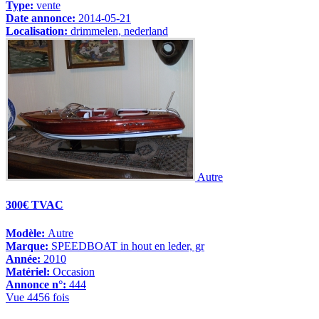
Type:
vente
Date annonce:
2014-05-21
Localisation:
drimmelen, nederland
Autre
300€ TVAC
Modèle:
Autre
Marque:
SPEEDBOAT in hout en leder, gr
Année:
2010
Matériel:
Occasion
Annonce n°:
444
Vue 4456 fois