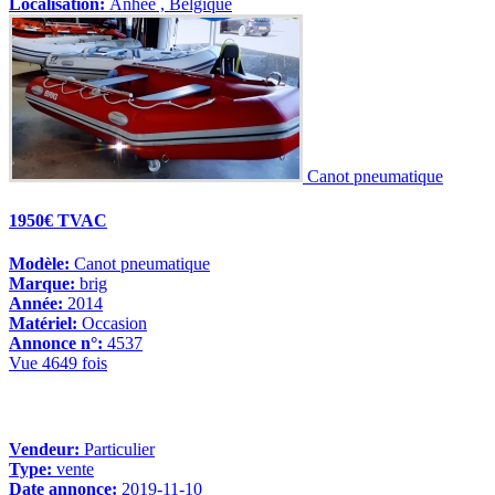
Localisation:
Anhee , Belgique
Canot pneumatique
1950€ TVAC
Modèle:
Canot pneumatique
Marque:
brig
Année:
2014
Matériel:
Occasion
Annonce n°:
4537
Vue 4649 fois
Vendeur:
Particulier
Type:
vente
Date annonce:
2019-11-10