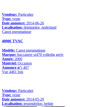
Vendeur:
Particulier
Type:
vente
Date annonce:
2014-06-26
Localisation:
drimmelen, nederland
Canot pneumatique
4000€ TVAC
Modèle:
Canot pneumatique
Marque:
buccaneer sr470 volledig geriv
Année:
2000
Matériel:
Occasion
Annonce n°:
467
Vue 4461 fois
Vendeur:
Particulier
Type:
vente
Date annonce:
2014-05-29
Localisation:
tessenderloo, belgie