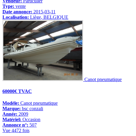
Vendeur:
Particulier
Type:
vente
Date annonce:
2015-03-11
Localisation:
Liège, BELGIQUE
Canot pneumatique
60000€ TVAC
Modèle:
Canot pneumatique
Marque:
bsc conzali
Année:
2009
Matériel:
Occasion
Annonce n°:
507
Vue 4472 fois