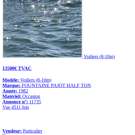
Voiliers (8-10m)
13500€ TVAC
Modèle:
Voiliers (8-10m)
Marque:
FOUNTAINE PAJOT HALF TON
Année:
1982
Matériel:
Occasion
Annonce n°:
11735
Vue 4511 fois
Vendeur:
Particulier