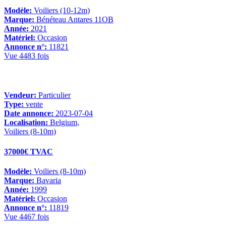
Modèle:
Voiliers (10-12m)
Marque:
Bénéteau Antares 11OB
Année:
2021
Matériel:
Occasion
Annonce n°:
11821
Vue 4483 fois
Vendeur:
Particulier
Type:
vente
Date annonce:
2023-07-04
Localisation:
Belgium,
Voiliers (8-10m)
37000€ TVAC
Modèle:
Voiliers (8-10m)
Marque:
Bavaria
Année:
1999
Matériel:
Occasion
Annonce n°:
11819
Vue 4467 fois