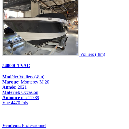
Voiliers (-8m)
54000€ TVAC
Modèle:
Voiliers (-8m)
Marque:
Monterey M 20
Année:
2021
Matériel:
Occasion
Annonce n°:
11789
Vue 4470 fois
Vendeur:
Professionnel