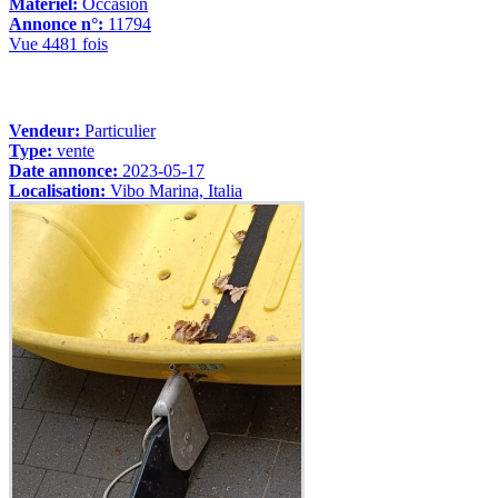
Matériel:
Occasion
Annonce n°:
11794
Vue 4481 fois
Vendeur:
Particulier
Type:
vente
Date annonce:
2023-05-17
Localisation:
Vibo Marina, Italia