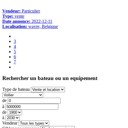
Vendeur:
Particulier
Type:
vente
Date annonce:
2022-12-11
Localisation:
wavre, Belgique
3
4
5
6
7
Rechercher un bateau ou un equipement
Type de bateau
de
à
de
à
Vendeur