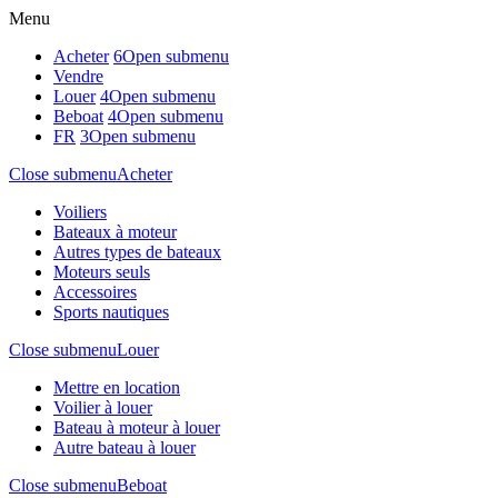
Menu
Acheter
6
Open submenu
Vendre
Louer
4
Open submenu
Beboat
4
Open submenu
FR
3
Open submenu
Close submenu
Acheter
Voiliers
Bateaux à moteur
Autres types de bateaux
Moteurs seuls
Accessoires
Sports nautiques
Close submenu
Louer
Mettre en location
Voilier à louer
Bateau à moteur à louer
Autre bateau à louer
Close submenu
Beboat