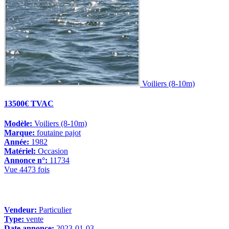
Voiliers (8-10m)
13500€ TVAC
Modèle:
Voiliers (8-10m)
Marque:
foutaine pajot
Année:
1982
Matériel:
Occasion
Annonce n°:
11734
Vue 4473 fois
Vendeur:
Particulier
Type:
vente
Date annonce:
2023-01-03