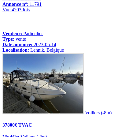
Annonce n°:
11791
Vue 4703 fois
Vendeur:
Particulier
Type:
vente
Date annonce:
2023-05-14
Localisation:
Lennik, Belgique
Voiliers (-8m)
37800€ TVAC
Modèle:
Voiliers (-8m)