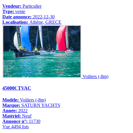
Vendeur:
Particulier
Type:
vente
Date annonce:
2022-12-30
Localisation:
Athène, GRECE
Voiliers (-8m)
45000€ TVAC
Modèle:
Voiliers (-8m)
Marque:
SATURN YACHTS
Année:
2022
Matériel:
Neuf
Annonce n°:
11730
Vue 4494 fois