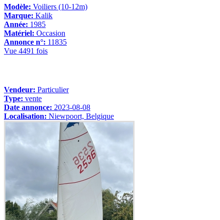
Modèle:
Voiliers (10-12m)
Marque:
Kalik
Année:
1985
Matériel:
Occasion
Annonce n°:
11835
Vue 4491 fois
Vendeur:
Particulier
Type:
vente
Date annonce:
2023-08-08
Localisation:
Niewpoort, Belgique