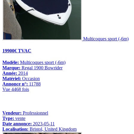
Multicoques sport (-6m)
19900€ TVAC
Modèle:
Multicoques sport (-6m)
Marque:
Regal 1900 Bowrider
Année:
2014
Matériel:
Occasion
Annonce n°:
11788
Vue 4468 fois
Vendeur:
Professionnel
Type:
vente
Date annonce:
2023-05-11
Localisation:
Bristol, United Kingdom