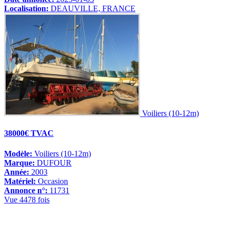
Localisation:
DEAUVILLE, FRANCE
Voiliers (10-12m)
38000€ TVAC
Modèle:
Voiliers (10-12m)
Marque:
DUFOUR
Année:
2003
Matériel:
Occasion
Annonce n°:
11731
Vue 4478 fois