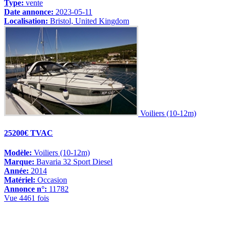
Type:
vente
Date annonce:
2023-05-11
Localisation:
Bristol, United Kingdom
Voiliers (10-12m)
25200€ TVAC
Modèle:
Voiliers (10-12m)
Marque:
Bavaria 32 Sport Diesel
Année:
2014
Matériel:
Occasion
Annonce n°:
11782
Vue 4461 fois