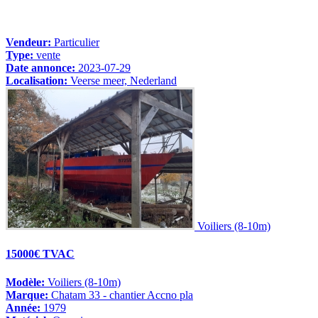
Vendeur:
Particulier
Type:
vente
Date annonce:
2023-07-29
Localisation:
Veerse meer, Nederland
Voiliers (8-10m)
15000€ TVAC
Modèle:
Voiliers (8-10m)
Marque:
Chatam 33 - chantier Accno pla
Année:
1979