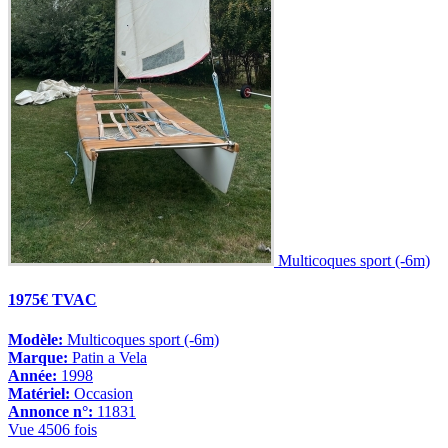
Multicoques sport (-6m)
1975€ TVAC
Modèle:
Multicoques sport (-6m)
Marque:
Patin a Vela
Année:
1998
Matériel:
Occasion
Annonce n°:
11831
Vue 4506 fois