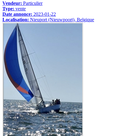
Vendeur:
Particulier
Type:
vente
Date annonce:
2023-01-22
Localisation:
Nieuport (Nieuwpoort), Belgique