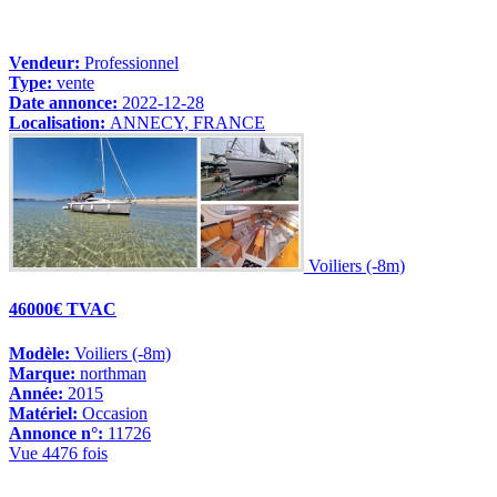
Vendeur:
Professionnel
Type:
vente
Date annonce:
2022-12-28
Localisation:
ANNECY, FRANCE
Voiliers (-8m)
46000€ TVAC
Modèle:
Voiliers (-8m)
Marque:
northman
Année:
2015
Matériel:
Occasion
Annonce n°:
11726
Vue 4476 fois