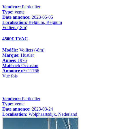
Vendeur:
Particulier
Type:
vente
Date annonce:
2023-05-05
Localisation:
Belgium, Belgium
Voiliers (-8m)
4500€ TVAC
Modèle:
Voiliers (-8m)
Marque:
Hustler
Année:
1976
Matériel:
Occasion
Annonce n°:
11766
Vue fois
Vendeur:
Particulier
Type:
vente
Date annonce:
2023-03-24
Localisation:
Wolphaartsdijk, Nederland