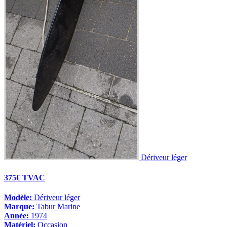
Dériveur léger
375€ TVAC
Modèle:
Dériveur léger
Marque:
Tabur Marine
Année:
1974
Matériel:
Occasion