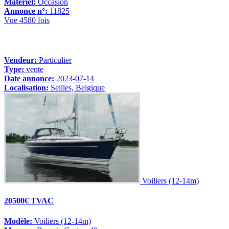
Matériel:
Occasion
Annonce n°:
11825
Vue 4580 fois
Vendeur:
Particulier
Type:
vente
Date annonce:
2023-07-14
Localisation:
Seilles, Belgique
Voiliers (12-14m)
20500€ TVAC
Modèle:
Voiliers (12-14m)