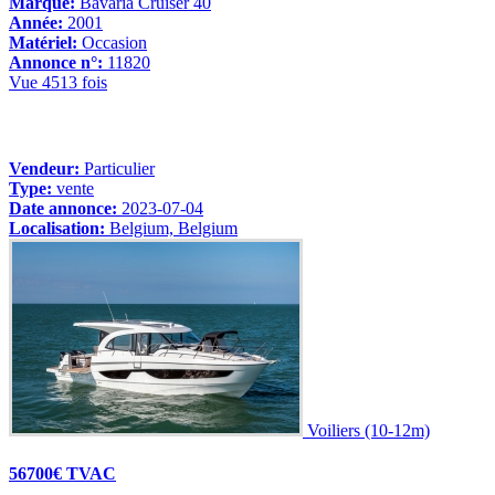
Marque:
Bavaria Cruiser 40
Année:
2001
Matériel:
Occasion
Annonce n°:
11820
Vue 4513 fois
Vendeur:
Particulier
Type:
vente
Date annonce:
2023-07-04
Localisation:
Belgium, Belgium
Voiliers (10-12m)
56700€ TVAC