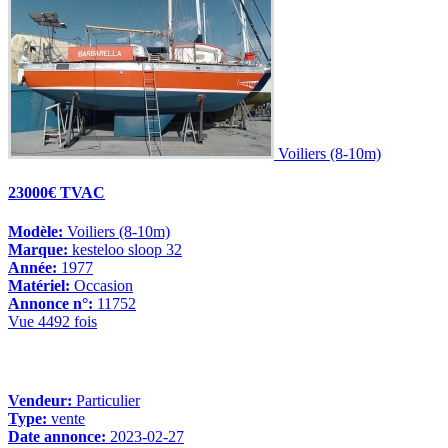
Voiliers (8-10m)
23000€ TVAC
Modèle:
Voiliers (8-10m)
Marque:
kesteloo sloop 32
Année:
1977
Matériel:
Occasion
Annonce n°:
11752
Vue 4492 fois
Vendeur:
Particulier
Type:
vente
Date annonce:
2023-02-27