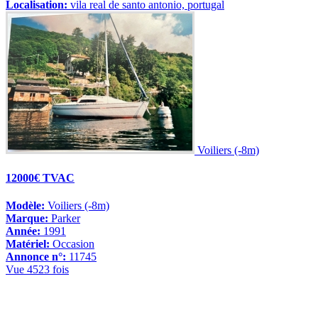
Localisation:
vila real de santo antonio, portugal
Voiliers (-8m)
12000€ TVAC
Modèle:
Voiliers (-8m)
Marque:
Parker
Année:
1991
Matériel:
Occasion
Annonce n°:
11745
Vue 4523 fois