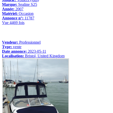
Marque:
Sealine S25
Année:
2007
Matériel:
Occasion
Annonce n°:
11787
Vue 4469 fois
Vendeur:
Professionnel
Type:
vente
Date annonce:
2023-05-11
Localisation:
Bristol, United Kingdom