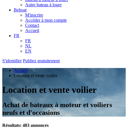
Autre bateau à louer
Beboat
M'inscrire
Accéder à mon compte
Contact
Accueil
FR
FR
NL
EN
S'identifier
Publiez gratuitement
Accueil
Location et vente voilier
Location et vente voilier
Achat de bateaux à moteur et voiliers
neufs et d'occasions
Résultats: 483 annonces