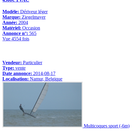
Modèle:
Dériveur léger
Marque:
Ziegelmayer
Année:
2004
Matériel:
Occasion
Annonce n°:
565
Vue 4554 fois
Vendeur:
Particulier
Type:
vente
Date annonce:
2014-08-17
Localisation:
Namur, Belgique
Multicoques sport (-6m)