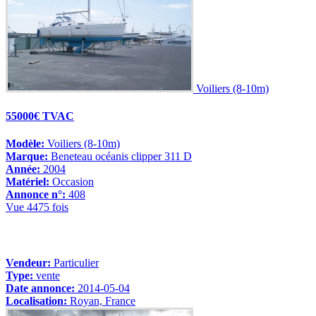
Voiliers (8-10m)
55000€ TVAC
Modèle:
Voiliers (8-10m)
Marque:
Beneteau océanis clipper 311 D
Année:
2004
Matériel:
Occasion
Annonce n°:
408
Vue 4475 fois
Vendeur:
Particulier
Type:
vente
Date annonce:
2014-05-04
Localisation:
Royan, France