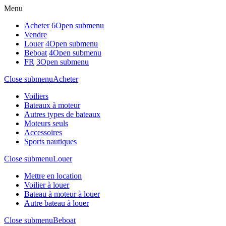
Menu
Acheter
6
Open submenu
Vendre
Louer
4
Open submenu
Beboat
4
Open submenu
FR
3
Open submenu
Close submenu
Acheter
Voiliers
Bateaux à moteur
Autres types de bateaux
Moteurs seuls
Accessoires
Sports nautiques
Close submenu
Louer
Mettre en location
Voilier à louer
Bateau à moteur à louer
Autre bateau à louer
Close submenu
Beboat