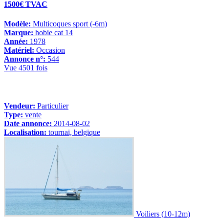
1500€ TVAC
Modèle:
Multicoques sport (-6m)
Marque:
hobie cat 14
Année:
1978
Matériel:
Occasion
Annonce n°:
544
Vue 4501 fois
Vendeur:
Particulier
Type:
vente
Date annonce:
2014-08-02
Localisation:
tournai, belgique
Voiliers (10-12m)