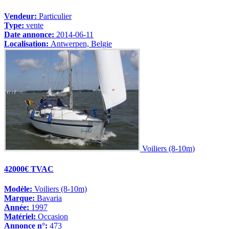
Vendeur:
Particulier
Type:
vente
Date annonce:
2014-06-11
Localisation:
Antwerpen, Belgie
Voiliers (8-10m)
42000€ TVAC
Modèle:
Voiliers (8-10m)
Marque:
Bavaria
Année:
1997
Matériel:
Occasion
Annonce n°:
473