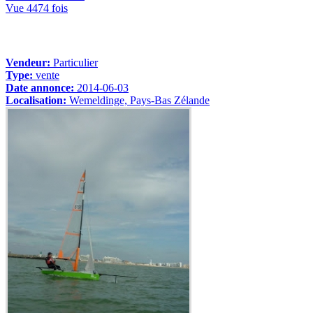
Vue 4474 fois
Vendeur:
Particulier
Type:
vente
Date annonce:
2014-06-03
Localisation:
Wemeldinge, Pays-Bas Zélande