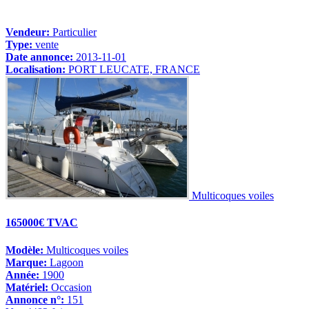
Vendeur:
Particulier
Type:
vente
Date annonce:
2013-11-01
Localisation:
PORT LEUCATE, FRANCE
Multicoques voiles
165000€ TVAC
Modèle:
Multicoques voiles
Marque:
Lagoon
Année:
1900
Matériel:
Occasion
Annonce n°:
151