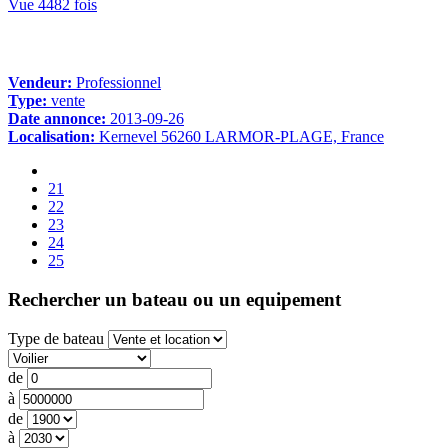
Vue 4482 fois
Vendeur:
Professionnel
Type:
vente
Date annonce:
2013-09-26
Localisation:
Kernevel 56260 LARMOR-PLAGE, France
21
22
23
24
25
Rechercher un bateau ou un equipement
Type de bateau
de
à
de
à