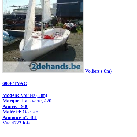
Voiliers (-8m)
600€ TVAC
Modèle:
Voiliers (-8m)
Marque:
Lanaverre, 420
Année:
1980
Matériel:
Occasion
Annonce n°:
481
Vue 4723 fois