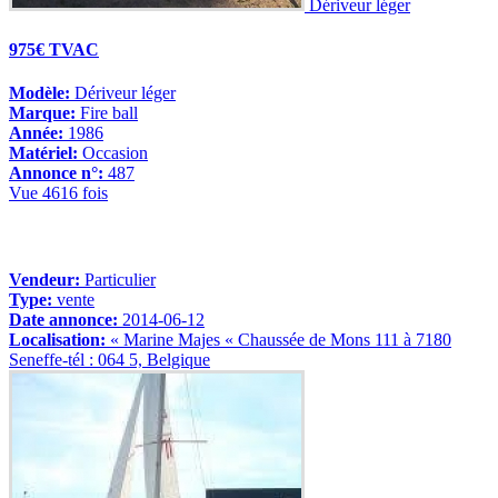
Dériveur léger
975€ TVAC
Modèle:
Dériveur léger
Marque:
Fire ball
Année:
1986
Matériel:
Occasion
Annonce n°:
487
Vue 4616 fois
Vendeur:
Particulier
Type:
vente
Date annonce:
2014-06-12
Localisation:
« Marine Majes « Chaussée de Mons 111 à 7180
Seneffe-tél : 064 5, Belgique