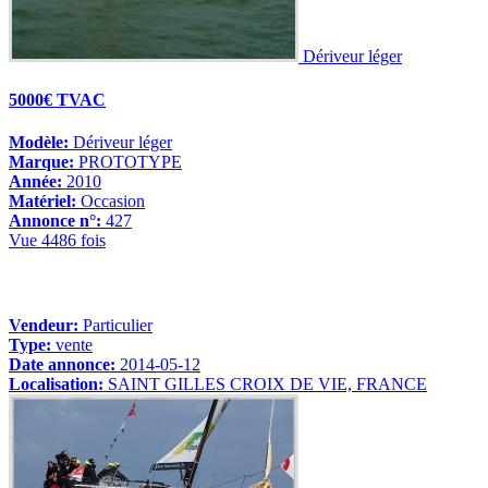
Dériveur léger
5000€ TVAC
Modèle:
Dériveur léger
Marque:
PROTOTYPE
Année:
2010
Matériel:
Occasion
Annonce n°:
427
Vue 4486 fois
Vendeur:
Particulier
Type:
vente
Date annonce:
2014-05-12
Localisation:
SAINT GILLES CROIX DE VIE, FRANCE