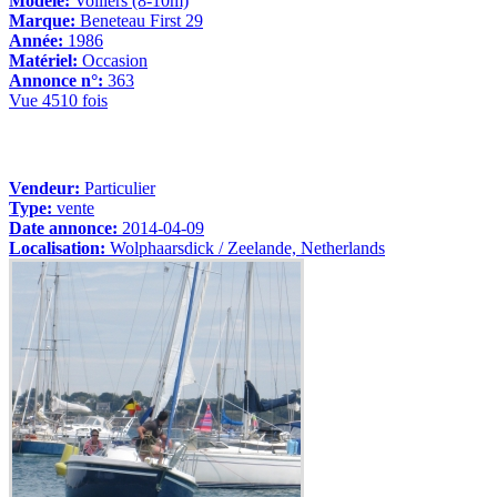
Modèle:
Voiliers (8-10m)
Marque:
Beneteau First 29
Année:
1986
Matériel:
Occasion
Annonce n°:
363
Vue 4510 fois
Vendeur:
Particulier
Type:
vente
Date annonce:
2014-04-09
Localisation:
Wolphaarsdick / Zeelande, Netherlands