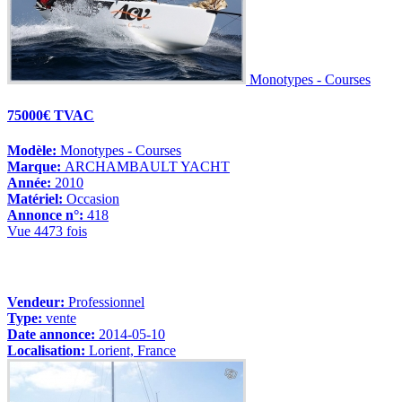
Monotypes - Courses
75000€ TVAC
Modèle:
Monotypes - Courses
Marque:
ARCHAMBAULT YACHT
Année:
2010
Matériel:
Occasion
Annonce n°:
418
Vue 4473 fois
Vendeur:
Professionnel
Type:
vente
Date annonce:
2014-05-10
Localisation:
Lorient, France