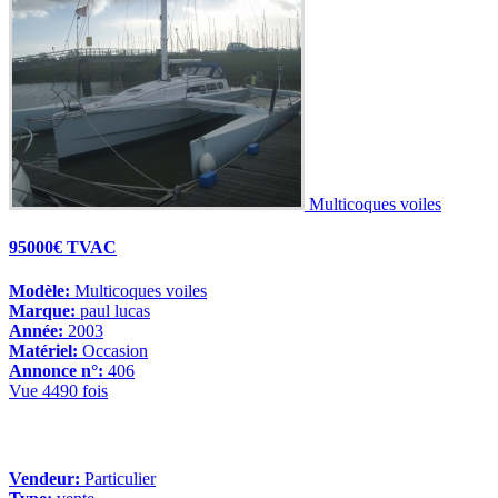
Multicoques voiles
95000€ TVAC
Modèle:
Multicoques voiles
Marque:
paul lucas
Année:
2003
Matériel:
Occasion
Annonce n°:
406
Vue 4490 fois
Vendeur:
Particulier