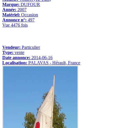
Marque:
DUFOUR
Année:
2007
Matériel:
Occasion
Annonce n°:
497
Vue 4476 fois
Vendeur:
Particulier
Type:
vente
Date annonce:
2014-06-16
Localisation:
PALAVAS - Hérault, France