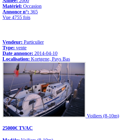
Année:
2000
Matériel:
Occasion
Annonce n°:
365
Vue 4755 fois
Vendeur:
Particulier
Type:
vente
Date annonce:
2014-04-10
Localisation:
Kortgene, Pays Bas
Voiliers (8-10m)
25000€ TVAC