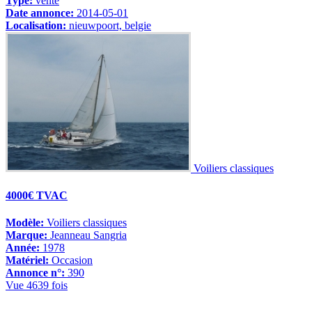
Type:
vente
Date annonce:
2014-05-01
Localisation:
nieuwpoort, belgie
Voiliers classiques
4000€ TVAC
Modèle:
Voiliers classiques
Marque:
Jeanneau Sangria
Année:
1978
Matériel:
Occasion
Annonce n°:
390
Vue 4639 fois