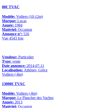
80€ TVAC
Modèle:
Voiliers (10-12m)
Marque:
Lucas
Année:
1984
Matériel:
Occasion
Annonce n°:
526
Vue 4543 fois
Vendeur:
Particulier
Type:
vente
Date annonce:
2014-07-11
Localisation:
Athènes, Grèce
Voiliers (-8m)
13000€ TVAC
Modèle:
Voiliers (-8m)
Marque:
Le Plancher des Vaches
Année:
2013
Matériel:
Occasion