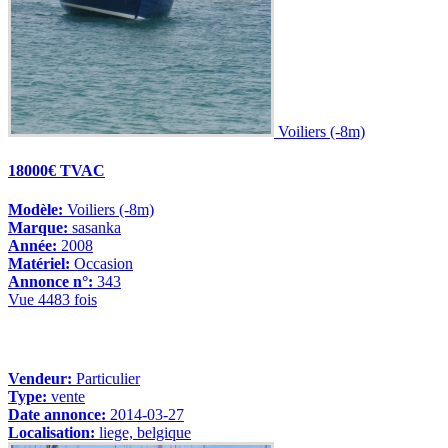
Voiliers (-8m)
18000€ TVAC
Modèle:
Voiliers (-8m)
Marque:
sasanka
Année:
2008
Matériel:
Occasion
Annonce n°:
343
Vue 4483 fois
Vendeur:
Particulier
Type:
vente
Date annonce:
2014-03-27
Localisation:
liege, belgique