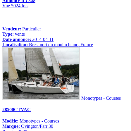
Annonce n°:
368
Vue 5024 fois
Vendeur:
Particulier
Type:
vente
Date annonce:
2014-04-11
Localisation:
Brest port du moulin blanc, France
Monotypes - Courses
28500€ TVAC
Modèle:
Monotypes - Courses
Marque:
Ovington/Farr 30