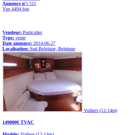
Annonce n°:
511
Vue 4494 fois
Vendeur:
Particulier
Type:
vente
Date annonce:
2014-06-27
Localisation:
Sud Belgique, Belgique
Voiliers (12-14m)
149000€ TVAC
Modèle:
Voiliers (12-14m)