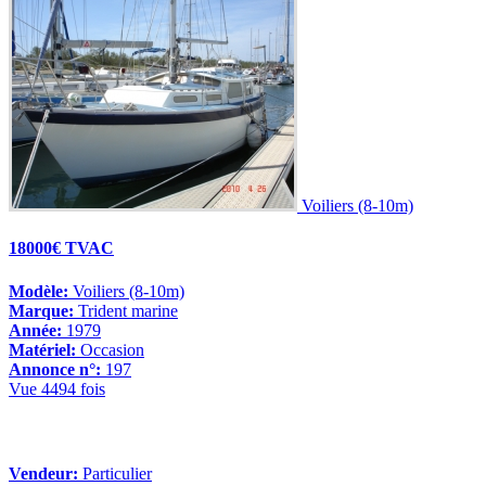
Voiliers (8-10m)
18000€ TVAC
Modèle:
Voiliers (8-10m)
Marque:
Trident marine
Année:
1979
Matériel:
Occasion
Annonce n°:
197
Vue 4494 fois
Vendeur:
Particulier