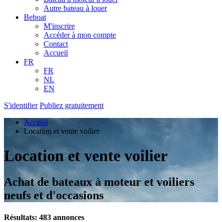
Autre bateau à louer
Beboat
M'inscrire
Accéder à mon compte
Contact
Accueil
FR
FR
NL
EN
S'identifier
Publiez gratuitement
Accueil
Location et vente voilier
Location et vente voilier
Achat de bateaux à moteur et voiliers
neufs et d'occasions
Résultats: 483 annonces