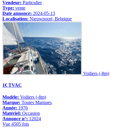
Vendeur:
Particulier
Type:
vente
Date annonce:
2024-05-13
Localisation:
Nieuwpoort, Belgique
Voiliers (-8m)
1€ TVAC
Modèle:
Voiliers (-8m)
Marque:
Toutes Marques
Année:
1976
Matériel:
Occasion
Annonce n°:
12024
Vue 4505 fois