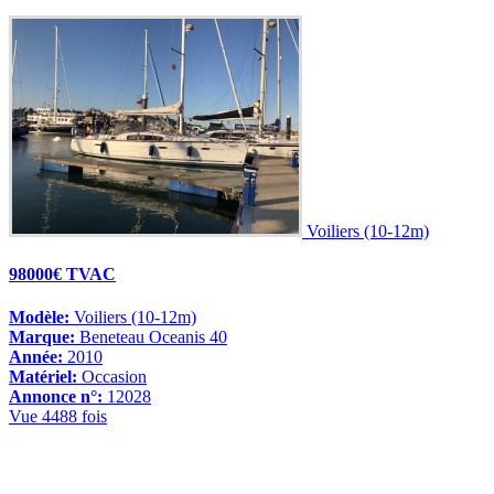
Voiliers (10-12m)
98000€ TVAC
Modèle:
Voiliers (10-12m)
Marque:
Beneteau Oceanis 40
Année:
2010
Matériel:
Occasion
Annonce n°:
12028
Vue 4488 fois