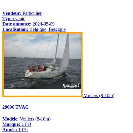
Vendeur:
Particulier
Type:
vente
Date annonce:
2024-05-09
Localisation:
Belgique, Belgique
Voiliers (8-10m)
2900€ TVAC
Modèle:
Voiliers (8-10m)
Marque:
UFO
Année:
1979