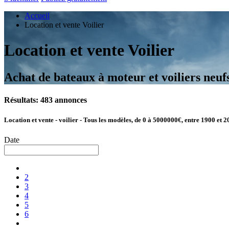
Accueil
Location et vente Voilier
Location et vente Voilier
Achat de bateaux à moteur et voiliers neufs
Résultats: 483 annonces
Location et vente - voilier - Tous les modèles, de 0 à 5000000€, entre 1900 et 2
Date
2
3
4
5
6