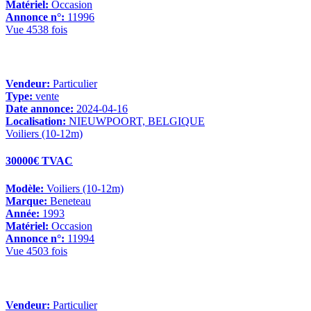
Matériel:
Occasion
Annonce n°:
11996
Vue 4538 fois
Vendeur:
Particulier
Type:
vente
Date annonce:
2024-04-16
Localisation:
NIEUWPOORT, BELGIQUE
Voiliers (10-12m)
30000€ TVAC
Modèle:
Voiliers (10-12m)
Marque:
Beneteau
Année:
1993
Matériel:
Occasion
Annonce n°:
11994
Vue 4503 fois
Vendeur:
Particulier