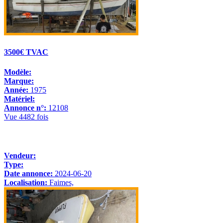
3500€ TVAC
Modèle:
Marque:
Année:
1975
Matériel:
Annonce n°:
12108
Vue 4482 fois
Vendeur:
Type:
Date annonce:
2024-06-20
Localisation:
Faimes,