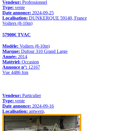
Vendeur:
Professionnel
Type:
vente
Date annonce:
2024-09-25
Localisation:
DUNKERQUE 59140, France
Voiliers (8-10m)
57900€ TVAC
Modèle:
Voiliers (8-10m)
Marque:
Dufour 310 Grand Large
Année:
2014
Matériel:
Occasion
Annonce n°:
12167
Vue 4486 fois
Vendeur:
Particulier
Type:
vente
Date annonce:
2024-09-16
Localisation:
antwerp,