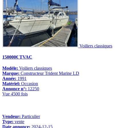
Voiliers classiques
150000€ TVAC
Modèle:
Voiliers classiques
Marque:
Constructeur Trident Marine LD
Année:
1991
Matériel:
Occasion
Annonce n°:
12250
Vue 4500 fois
Vendeur:
Particulier
Type:
vente
Date annonce:
2024-12-15