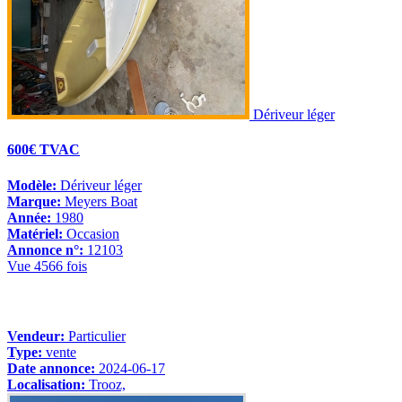
Dériveur léger
600€ TVAC
Modèle:
Dériveur léger
Marque:
Meyers Boat
Année:
1980
Matériel:
Occasion
Annonce n°:
12103
Vue 4566 fois
Vendeur:
Particulier
Type:
vente
Date annonce:
2024-06-17
Localisation:
Trooz,