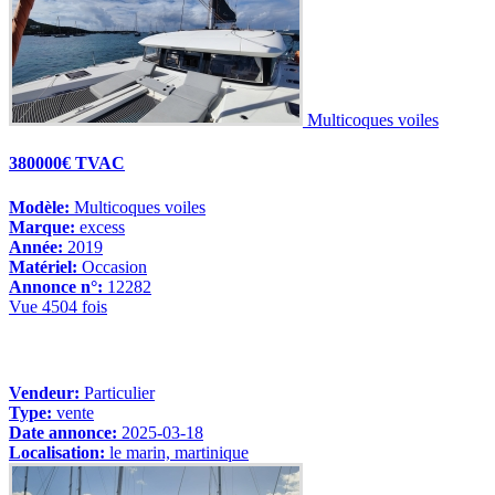
Multicoques voiles
380000€ TVAC
Modèle:
Multicoques voiles
Marque:
excess
Année:
2019
Matériel:
Occasion
Annonce n°:
12282
Vue 4504 fois
Vendeur:
Particulier
Type:
vente
Date annonce:
2025-03-18
Localisation:
le marin, martinique