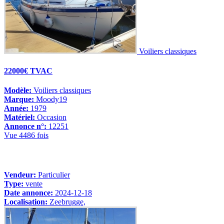
Voiliers classiques
22000€ TVAC
Modèle:
Voiliers classiques
Marque:
Moody19
Année:
1979
Matériel:
Occasion
Annonce n°:
12251
Vue 4486 fois
Vendeur:
Particulier
Type:
vente
Date annonce:
2024-12-18
Localisation:
Zeebrugge,