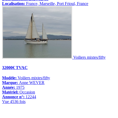
Localisation:
France, Marseille, Port Frioul, France
Voiliers mixtes/fifty
32000€ TVAC
Modèle:
Voiliers mixtes/fifty
Marque:
Anne WEVER
Année:
1975
Matériel:
Occasion
Annonce n°:
12244
Vue 4536 fois