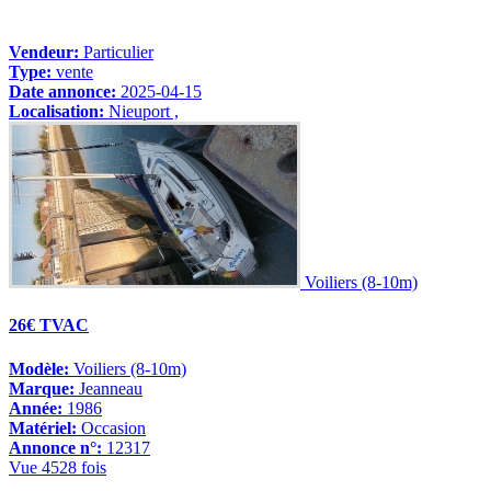
Vendeur:
Particulier
Type:
vente
Date annonce:
2025-04-15
Localisation:
Nieuport ,
Voiliers (8-10m)
26€ TVAC
Modèle:
Voiliers (8-10m)
Marque:
Jeanneau
Année:
1986
Matériel:
Occasion
Annonce n°:
12317
Vue 4528 fois