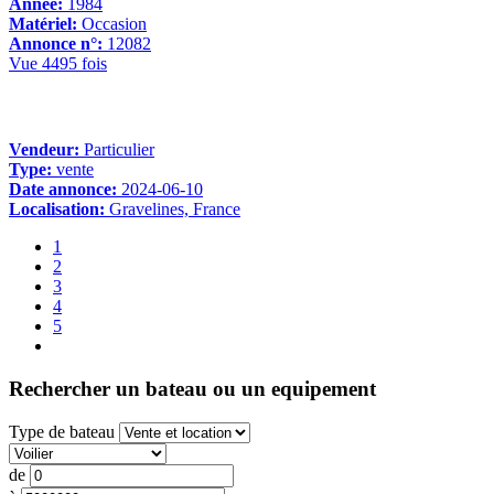
Année:
1984
Matériel:
Occasion
Annonce n°:
12082
Vue 4495 fois
Vendeur:
Particulier
Type:
vente
Date annonce:
2024-06-10
Localisation:
Gravelines, France
1
2
3
4
5
Rechercher un bateau ou un equipement
Type de bateau
de