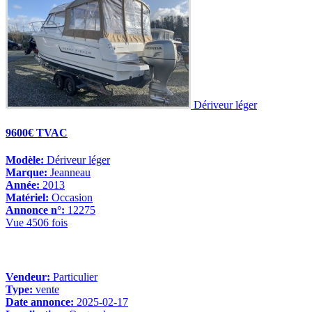
Dériveur léger
9600€ TVAC
Modèle:
Dériveur léger
Marque:
Jeanneau
Année:
2013
Matériel:
Occasion
Annonce n°:
12275
Vue 4506 fois
Vendeur:
Particulier
Type:
vente
Date annonce:
2025-02-17