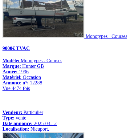
Monotypes - Courses
9000€ TVAC
Modèle:
Monotypes - Courses
Marque:
Hunter GB
Année:
1996
Matériel:
Occasion
Annonce n°:
12288
Vue 4474 fois
Vendeur:
Particulier
Type:
vente
Date annonce:
2025-03-12
Localisation:
Nieuport,