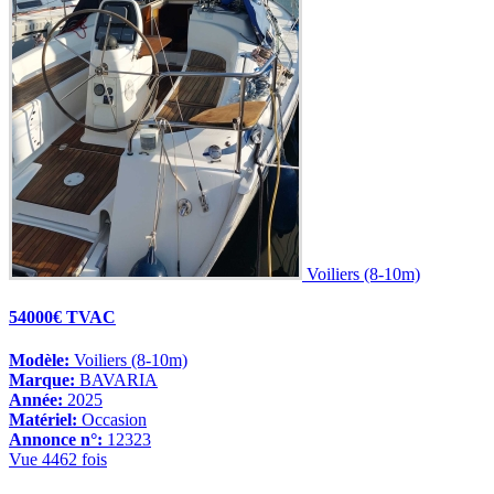
Voiliers (8-10m)
54000€ TVAC
Modèle:
Voiliers (8-10m)
Marque:
BAVARIA
Année:
2025
Matériel:
Occasion
Annonce n°:
12323
Vue 4462 fois