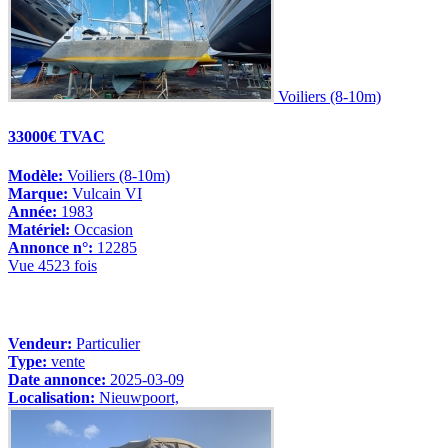
Voiliers (8-10m)
33000€ TVAC
Modèle:
Voiliers (8-10m)
Marque:
Vulcain VI
Année:
1983
Matériel:
Occasion
Annonce n°:
12285
Vue 4523 fois
Vendeur:
Particulier
Type:
vente
Date annonce:
2025-03-09
Localisation:
Nieuwpoort,