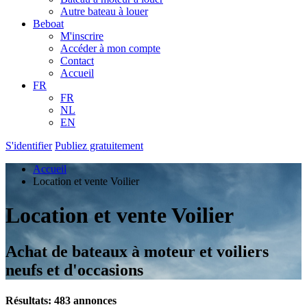
Autre bateau à louer
Beboat
M'inscrire
Accéder à mon compte
Contact
Accueil
FR
FR
NL
EN
S'identifier
Publiez gratuitement
Accueil
Location et vente Voilier
Location et vente Voilier
Achat de bateaux à moteur et voiliers
neufs et d'occasions
Résultats: 483 annonces