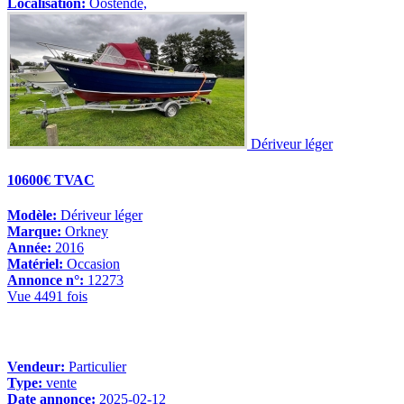
Localisation:
Oostende,
Dériveur léger
10600€ TVAC
Modèle:
Dériveur léger
Marque:
Orkney
Année:
2016
Matériel:
Occasion
Annonce n°:
12273
Vue 4491 fois
Vendeur:
Particulier
Type:
vente
Date annonce:
2025-02-12