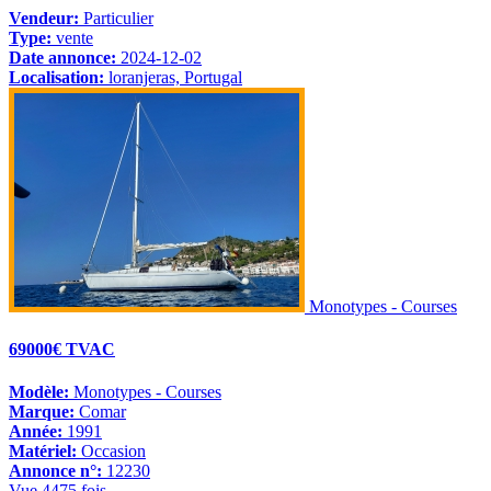
Vendeur:
Particulier
Type:
vente
Date annonce:
2024-12-02
Localisation:
loranjeras, Portugal
Monotypes - Courses
69000€ TVAC
Modèle:
Monotypes - Courses
Marque:
Comar
Année:
1991
Matériel:
Occasion
Annonce n°:
12230
Vue 4475 fois