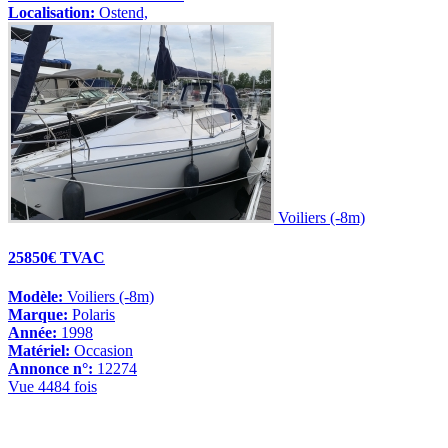
Localisation:
Ostend,
Voiliers (-8m)
25850€ TVAC
Modèle:
Voiliers (-8m)
Marque:
Polaris
Année:
1998
Matériel:
Occasion
Annonce n°:
12274
Vue 4484 fois