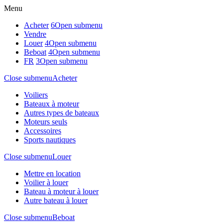
Menu
Acheter
6
Open submenu
Vendre
Louer
4
Open submenu
Beboat
4
Open submenu
FR
3
Open submenu
Close submenu
Acheter
Voiliers
Bateaux à moteur
Autres types de bateaux
Moteurs seuls
Accessoires
Sports nautiques
Close submenu
Louer
Mettre en location
Voilier à louer
Bateau à moteur à louer
Autre bateau à louer
Close submenu
Beboat