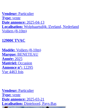
Vendeur:
Particulier
Type:
vente
Date annonce:
2025-04-13
Localisation:
Wolphaartsdijk /Zeeland, Nederland
Voiliers (8-10m)
12900€ TVAC
Modèle:
Voiliers (8-10m)
Marque:
BENETEAU
Année:
2025
Matériel:
Occasion
Annonce n°:
12295
Vue 4463 fois
Vendeur:
Particulier
Type:
vente
Date annonce:
2025-03-21
Localisation:
Dinteloord, Pays-Bas