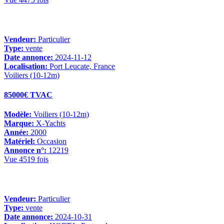
Vendeur:
Particulier
Type:
vente
Date annonce:
2024-11-12
Localisation:
Port Leucate, France
Voiliers (10-12m)
85000€ TVAC
Modèle:
Voiliers (10-12m)
Marque:
X-Yachts
Année:
2000
Matériel:
Occasion
Annonce n°:
12219
Vue 4519 fois
Vendeur:
Particulier
Type:
vente
Date annonce:
2024-10-31