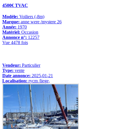
4500€ TVAC
Modèle:
Voiliers (-8m)
Marque:
anne were /mystere 26
Année:
1970
Matériel:
Occasion
Annonce n°:
12257
Vue 4478 fois
Vendeur:
Particulier
Type:
vente
Date annonce:
2025-01-21
Localisation:
rycm /liege,