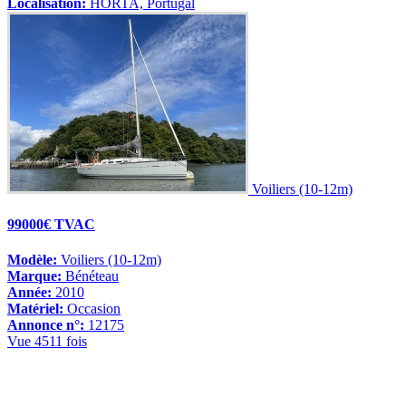
Localisation:
HORTA, Portugal
Voiliers (10-12m)
99000€ TVAC
Modèle:
Voiliers (10-12m)
Marque:
Bénéteau
Année:
2010
Matériel:
Occasion
Annonce n°:
12175
Vue 4511 fois