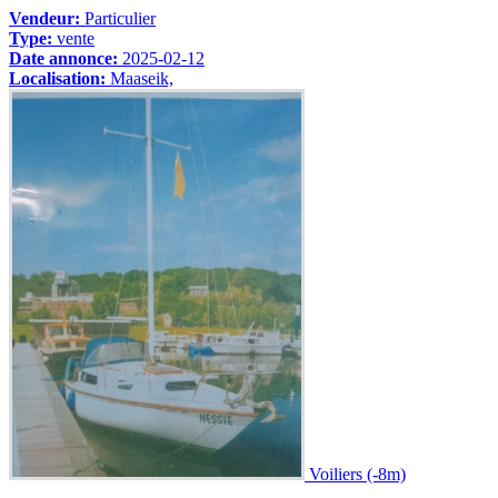
Vendeur:
Particulier
Type:
vente
Date annonce:
2025-02-12
Localisation:
Maaseik,
Voiliers (-8m)