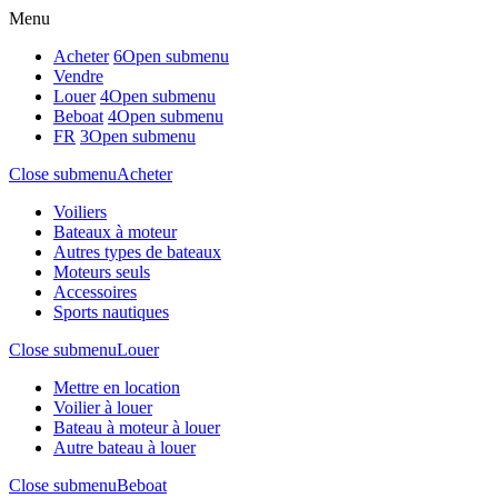
Menu
Acheter
6
Open submenu
Vendre
Louer
4
Open submenu
Beboat
4
Open submenu
FR
3
Open submenu
Close submenu
Acheter
Voiliers
Bateaux à moteur
Autres types de bateaux
Moteurs seuls
Accessoires
Sports nautiques
Close submenu
Louer
Mettre en location
Voilier à louer
Bateau à moteur à louer
Autre bateau à louer
Close submenu
Beboat