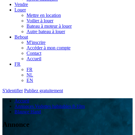
Vendre
Louer
Mettre en location
Voilier à louer
Bateau à moteur à louer
Autre bateau à louer
Beboat
M'inscrire
Accéder à mon compte
Contact
Accueil
FR
FR
NL
EN
S'identifier
Publiez gratuitement
Accueil
Annonces Vedettes habitables 8-10m
Blauwe Hand
Annonce