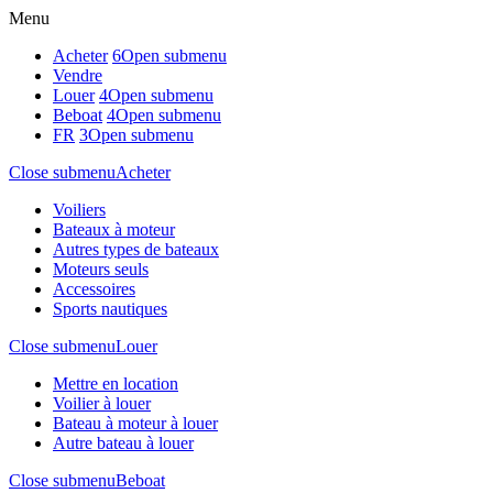
Menu
Acheter
6
Open submenu
Vendre
Louer
4
Open submenu
Beboat
4
Open submenu
FR
3
Open submenu
Close submenu
Acheter
Voiliers
Bateaux à moteur
Autres types de bateaux
Moteurs seuls
Accessoires
Sports nautiques
Close submenu
Louer
Mettre en location
Voilier à louer
Bateau à moteur à louer
Autre bateau à louer
Close submenu
Beboat