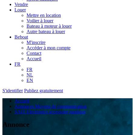
Vendre
Louer
Mettre en location
Voilier à louer
Bateau à moteur à louer
Autre bateau à louer
Beboat
M'inscrire
Accéder à mon compte
Contact
Accueil
FR
FR
NL
EN
S'identifier
Publiez gratuitement
Accueil
Annonces Moyens de communication
SAIT Electronics accessoire nautique
Annonce