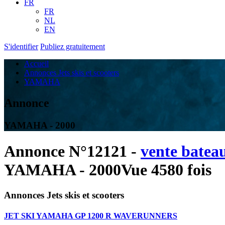
FR
FR
NL
EN
S'identifier
Publiez gratuitement
Accueil
Annonces Jets skis et scooters
YAMAHA
Annonce
YAMAHA - 2000
Annonce N°12121 -
vente batea
YAMAHA - 2000
Vue 4580 fois
Annonces Jets skis et scooters
JET SKI YAMAHA GP 1200 R WAVERUNNERS