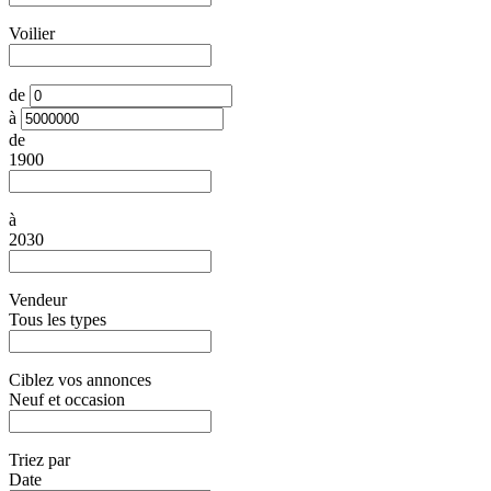
Voilier
de
à
de
1900
à
2030
Vendeur
Tous les types
Ciblez vos annonces
Neuf et occasion
Triez par
Date