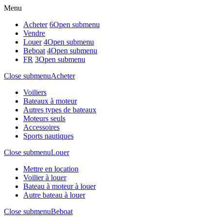
Menu
Acheter
6
Open submenu
Vendre
Louer
4
Open submenu
Beboat
4
Open submenu
FR
3
Open submenu
Close submenu
Acheter
Voiliers
Bateaux à moteur
Autres types de bateaux
Moteurs seuls
Accessoires
Sports nautiques
Close submenu
Louer
Mettre en location
Voilier à louer
Bateau à moteur à louer
Autre bateau à louer
Close submenu
Beboat