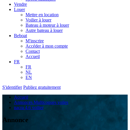
Vendre
Louer
Mettre en location
Voilier à louer
Bateau à moteur à louer
Autre bateau à louer
Beboat
M'inscrire
Accéder à mon compte
Contact
Accueil
FR
FR
NL
EN
S'identifier
Publiez gratuitement
Accueil
Annonces Multicoques voiles
nacra 4.6 voilier
Annonce