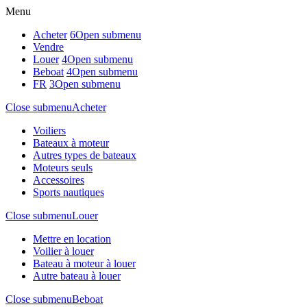
Menu
Acheter
6
Open submenu
Vendre
Louer
4
Open submenu
Beboat
4
Open submenu
FR
3
Open submenu
Close submenu
Acheter
Voiliers
Bateaux à moteur
Autres types de bateaux
Moteurs seuls
Accessoires
Sports nautiques
Close submenu
Louer
Mettre en location
Voilier à louer
Bateau à moteur à louer
Autre bateau à louer
Close submenu
Beboat