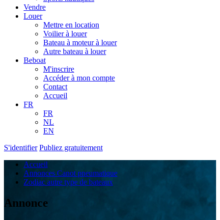
Vendre
Louer
Mettre en location
Voilier à louer
Bateau à moteur à louer
Autre bateau à louer
Beboat
M'inscrire
Accéder à mon compte
Contact
Accueil
FR
FR
NL
EN
S'identifier
Publiez gratuitement
Accueil
Annonces Canot pneumatique
Zodiac autre type de bateaux
Annonce