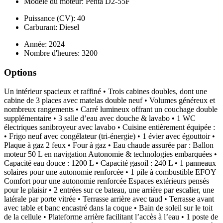
Modèle du moteur: Penta D2-55F
Puissance (CV): 40
Carburant: Diesel
Année: 2024
Nombre d'heures: 3200
Options
Un intérieur spacieux et raffiné • Trois cabines doubles, dont une
cabine de 3 places avec matelas double neuf • Volumes généreux et
nombreux rangements • Carré lumineux offrant un couchage double
supplémentaire • 3 salle d’eau avec douche & lavabo • 1 WC
électriques sanibroyeur avec lavabo • Cuisine entièrement équipée :
• Frigo neuf avec congélateur (tri-énergie) • 1 évier avec égouttoir •
Plaque à gaz 2 feux • Four à gaz • Eau chaude assurée par : Ballon
moteur 50 L en navigation Autonomie & technologies embarquées •
Capacité eau douce : 1200 L • Capacité gasoil : 240 L • 1 panneaux
solaires pour une autonomie renforcée • 1 pile à combustible EFOY
Comfort pour une autonomie renforcée Espaces extérieurs pensés
pour le plaisir • 2 entrées sur ce bateau, une arrière par escalier, une
latérale par porte vitrée • Terrasse arrière avec taud • Terrasse avant
avec table et banc encastré dans la coque • Bain de soleil sur le toit
de la cellule • Plateforme arrière facilitant l’accès à l’eau • 1 poste de