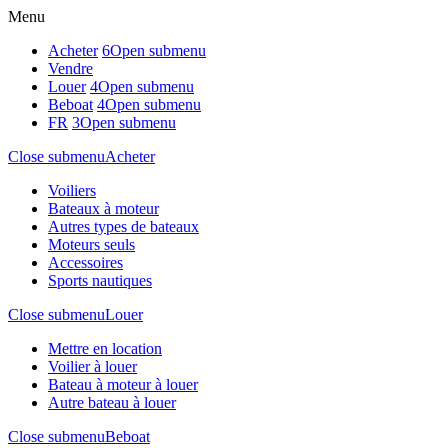
Menu
Acheter
6
Open submenu
Vendre
Louer
4
Open submenu
Beboat
4
Open submenu
FR
3
Open submenu
Close submenu
Acheter
Voiliers
Bateaux à moteur
Autres types de bateaux
Moteurs seuls
Accessoires
Sports nautiques
Close submenu
Louer
Mettre en location
Voilier à louer
Bateau à moteur à louer
Autre bateau à louer
Close submenu
Beboat