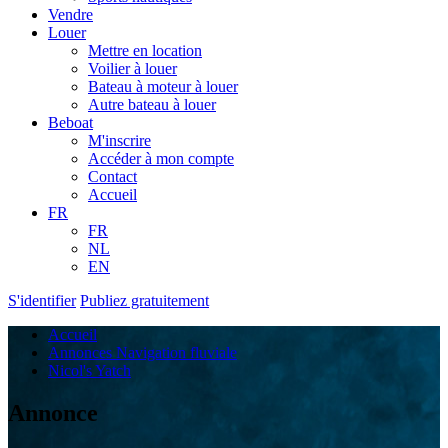
Vendre
Louer
Mettre en location
Voilier à louer
Bateau à moteur à louer
Autre bateau à louer
Beboat
M'inscrire
Accéder à mon compte
Contact
Accueil
FR
FR
NL
EN
S'identifier
Publiez gratuitement
Accueil
Annonces Navigation fluviale
Nicol's Yatch
Annonce