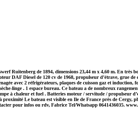
swerf Ruitenberg de 1894, dimensions 23,44 m x 4,60 m. En très bon 
teur DAF Diesel de 120 cv de 1968, propulseur d’étrave, grue de c
nagée avec 2 réfrigérateurs, plaques de cuisson gaz et induction, fo
 et sèche-linge . 1 espace bureau. Ce bateau a de nombreux rangeme
mpe à chaleur et fuel . Batteries moteur / servitude / propulseur 
g à proximité Le bateau est visible en Ile de France près de Cergy, p
ontacter pour infos ou rdv, Fabrice Tel/Whatsapp 0641436035. ww