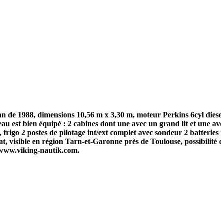
de 1988, dimensions 10,56 m x 3,30 m, moteur Perkins 6cyl diesel d
bateau est bien équipé : 2 cabines dont une avec un grand lit et une a
z, frigo 2 postes de pilotage int/ext complet avec sondeur 2 batteries
, visible en région Tarn-et-Garonne près de Toulouse, possibilité 
 www.viking-nautik.com.