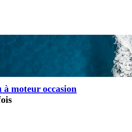
u à moteur occasion
ois