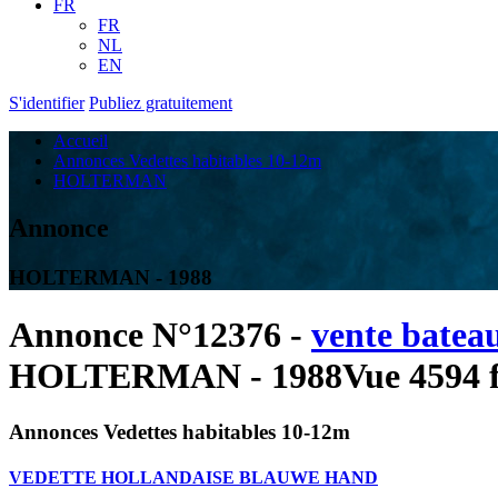
FR
FR
NL
EN
S'identifier
Publiez gratuitement
Accueil
Annonces Vedettes habitables 10-12m
HOLTERMAN
Annonce
HOLTERMAN - 1988
Annonce N°12376 -
vente batea
HOLTERMAN - 1988
Vue 4594 f
Annonces Vedettes habitables 10-12m
VEDETTE HOLLANDAISE BLAUWE HAND