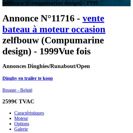
zelfbouw (Compumarine design) - 1999
Annonce N°11716 -
vente
bateau à moteur occasion
zelfbouw (Compumarine
design) - 1999
Vue fois
Annonces Dinghies/Runabout/Open
Dinghy en trailer te koop
Brugge - België
2599€ TVAC
Caractéristiques
Moteur
Options
Galerie