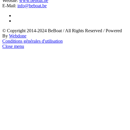
Website:
www.beboat.be
E-Mail:
info@beboat.be
© Copyright 2014-2024 BeBoat
/
All Rights Reserved
/
Powered
By
Webdone
Conditions générales d'utilisation
Close menu