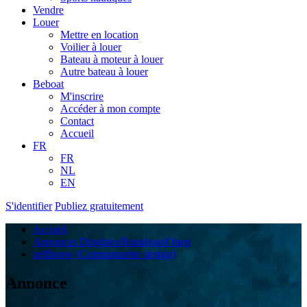
Vendre
Louer
Mettre en location
Voilier à louer
Bateau à moteur à louer
Autre bateau à louer
Beboat
M'inscrire
Accéder à mon compte
Contact
Accueil
FR
FR
NL
EN
S'identifier
Publiez gratuitement
Accueil
Annonces Dinghies/Runabout/Open
zelfbouw (Compumarine design)
Annonce