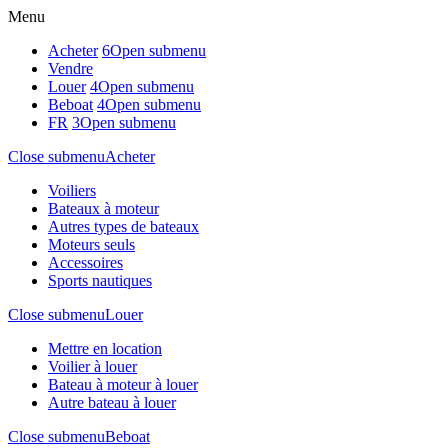
Menu
Acheter
6
Open submenu
Vendre
Louer
4
Open submenu
Beboat
4
Open submenu
FR
3
Open submenu
Close submenu
Acheter
Voiliers
Bateaux à moteur
Autres types de bateaux
Moteurs seuls
Accessoires
Sports nautiques
Close submenu
Louer
Mettre en location
Voilier à louer
Bateau à moteur à louer
Autre bateau à louer
Close submenu
Beboat