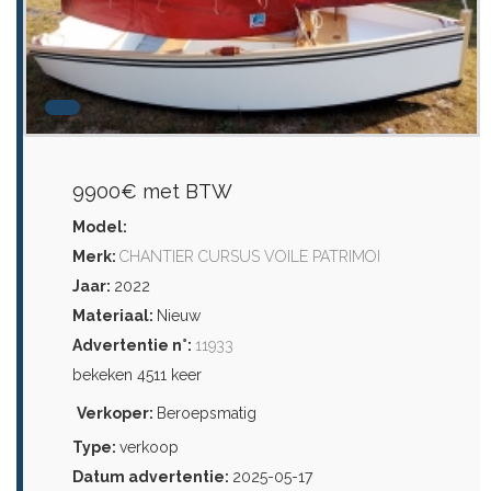
9900€ met BTW
Model:
Merk:
CHANTIER CURSUS VOILE PATRIMOI
Jaar:
2022
Materiaal:
Nieuw
Advertentie n°:
11933
bekeken 4511 keer
Verkoper:
Beroepsmatig
Type:
verkoop
Datum advertentie:
2025-05-17