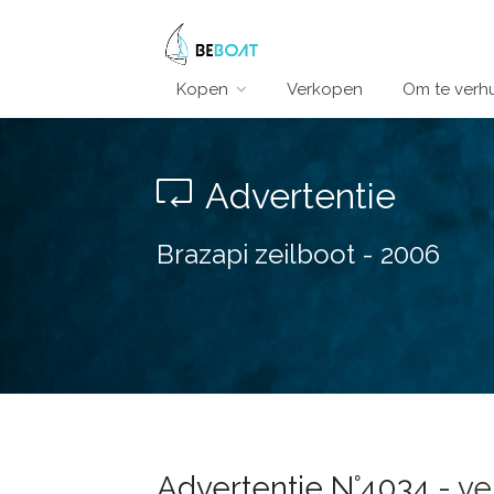
Kopen
Verkopen
Om te verh
Advertentie
Brazapi zeilboot - 2006
Advertentie N°4034 -
ve