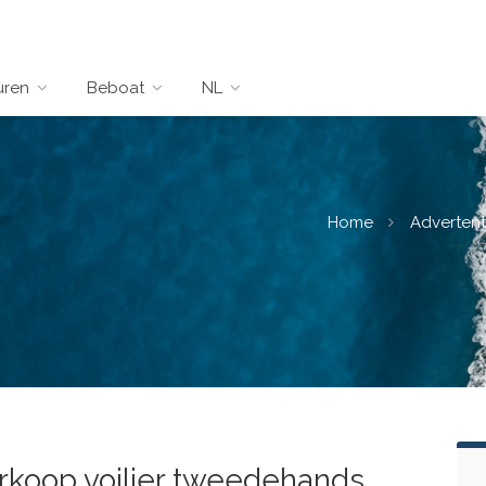
uren
Beboat
NL
Home
Advertent
rkoop voilier tweedehands