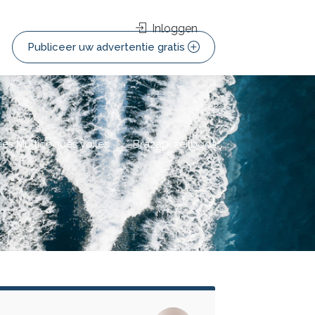
Inloggen
Publiceer uw advertentie gratis
ies Multicoques voiles
Brazapi zeilboot